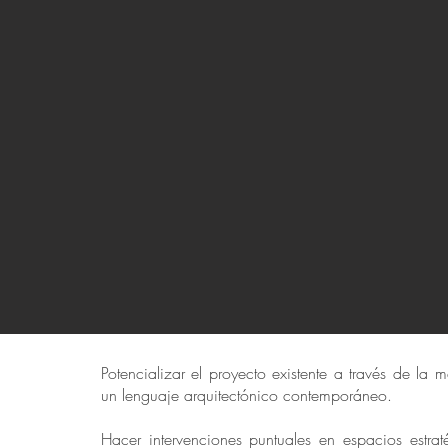
Potencializar el proyecto existente a través de la m
un lenguaje arquitectónico contemporáneo.
Hacer intervenciones puntuales en espacios estrate