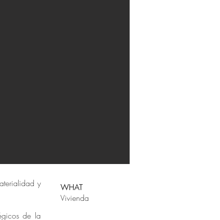
aterialidad y
WHAT
Vivienda
́gicos de la