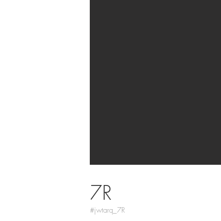
7R
#jwtarq_7R